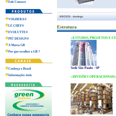
Fale Conosco
9/8/2026 - domingo
VOGHERA®
LE CHEF®
Estrutura
EVOLUTTE®
::ESTUDOS, PROJETOS E 
PIÚ DESIGN®
A Marca GB
Por que escolher a GB ?
Se
de São Paulo - SP
Conheça o Brasil
Informações úteis
::DIVISÕES OPERACIONAIS: