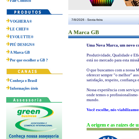
Fale Conosco
7/8/2026 - Sexta-feira
VOGHERA®
LE CHEF®
A Marca GB
EVOLUTTE®
PIÚ DESIGN®
Uma Nova Marca, um novo conc
A Marca GB
Produtividade, Qualidade e Efic
está no mercado para esta miss
Por que escolher a GB ?
O que buscamos com a nossa MA
oferecer sempre “o melhor” aos n
satisfação, respeito, confiança
Conheça o Brasil
Informações úteis
Nossa experiência com serviço
onde temos o profissionalismo 
mundo.
Você escolhe, nós viabilizamo
A origem e as raízes de 