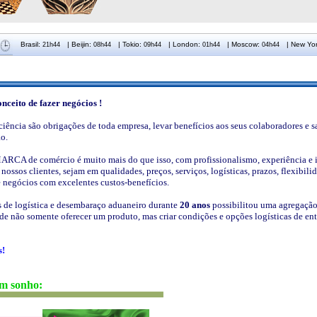
Brasil:
|
Beijin:
|
Tokio:
|
London:
|
Moscow:
|
New Yo
eito de fazer negócios !
iência são obrigações de toda empresa, levar benefícios aos seus colaboradores e s
ão.
RCA de comércio é muito mais do que isso, com profissionalismo, experiência e 
ossos clientes, sejam em qualidades, preços, serviços, logísticas, prazos, flexibilid
 e negócios com excelentes custos-benefícios.
s de logística e desembaraço aduaneiro durante
20 anos
possibilitou uma agregação 
de não somente oferecer um produto, mas criar condições e opções logísticas de en
s!
um sonho: